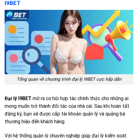
I9BET
Tổng quan về chương trình đại lý I9BET cực hấp dẫn
Đại lý I9BET
mở ra cơ hội hợp tác chính thức cho những ai
mong muốn trở thành đối tác của nhà cái. Sau khi hoàn tất
đăng ký, bạn sẽ được cấp tài khoản quản lý và quảng bá
thương hiệu đến khách hàng.
Với hệ thống quản lý chuyên nghiệp giúp đại lý kiểm soát