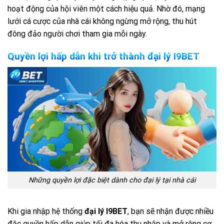
hoạt động của hội viên một cách hiệu quả. Nhờ đó, mạng
lưới cá cược của nhà cái không ngừng mở rộng, thu hút
đông đảo người chơi tham gia mỗi ngày.
Quyền lợi hấp dẫn khi trở thành đại lý I9BET
Những quyền lợi đặc biệt dành cho đại lý tại nhà cái
Khi gia nhập hệ thống
đại lý I9BET
, bạn sẽ nhận được nhiều
đặc quyền hấp dẫn giúp tối đa hóa thu nhập và mở rộng cơ