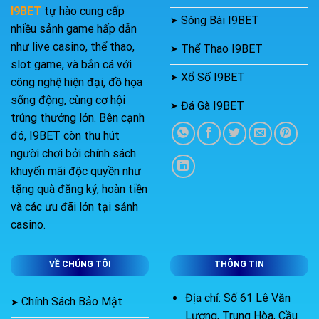
I9BET
tự hào cung cấp
Sòng Bài I9BET
nhiều sảnh game hấp dẫn
như live casino, thể thao,
Thể Thao I9BET
slot game, và bắn cá với
Xổ Số I9BET
công nghệ hiện đại, đồ họa
sống động, cùng cơ hội
Đá Gà I9BET
trúng thưởng lớn. Bên cạnh
đó, I9BET còn thu hút
người chơi bởi chính sách
khuyến mãi độc quyền như
tặng quà đăng ký, hoàn tiền
và các ưu đãi lớn tại sảnh
casino.
VỀ CHÚNG TÔI
THÔNG TIN
Địa chỉ: Số 61 Lê Văn
Chính Sách Bảo Mật
Lương, Trung Hòa, Cầu