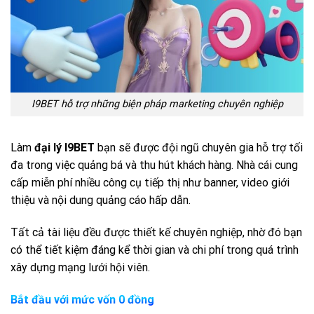
I9BET hỗ trợ những biện pháp marketing chuyên nghiệp
Làm
đại lý I9BET
bạn sẽ được đội ngũ chuyên gia hỗ trợ tối
đa trong việc quảng bá và thu hút khách hàng. Nhà cái cung
cấp miễn phí nhiều công cụ tiếp thị như banner, video giới
thiệu và nội dung quảng cáo hấp dẫn.
Tất cả tài liệu đều được thiết kế chuyên nghiệp, nhờ đó bạn
có thể tiết kiệm đáng kể thời gian và chi phí trong quá trình
xây dựng mạng lưới hội viên.
Bắt đầu với mức vốn 0 đồng