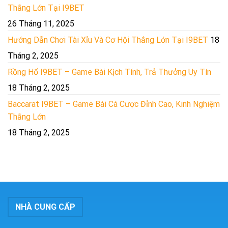
Thắng Lớn Tại I9BET
26 Tháng 11, 2025
Hướng Dẫn Chơi Tài Xỉu Và Cơ Hội Thắng Lớn Tại I9BET
18
Tháng 2, 2025
Rồng Hổ I9BET – Game Bài Kịch Tính, Trả Thưởng Uy Tín
18 Tháng 2, 2025
Baccarat I9BET – Game Bài Cá Cược Đỉnh Cao, Kinh Nghiệm
Thắng Lớn
18 Tháng 2, 2025
NHÀ CUNG CẤP