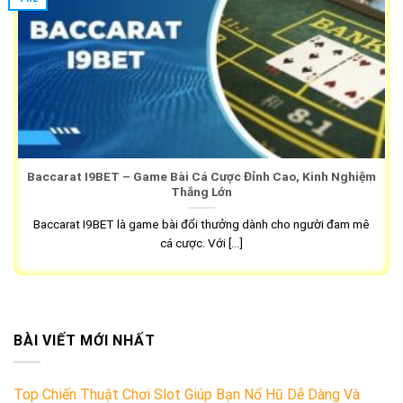
Baccarat I9BET – Game Bài Cá Cược Đỉnh Cao, Kinh Nghiệm
Thắng Lớn
Baccarat I9BET là game bài đổi thưởng dành cho người đam mê
cá cược. Với [...]
BÀI VIẾT MỚI NHẤT
Top Chiến Thuật Chơi Slot Giúp Bạn Nổ Hũ Dễ Dàng Và