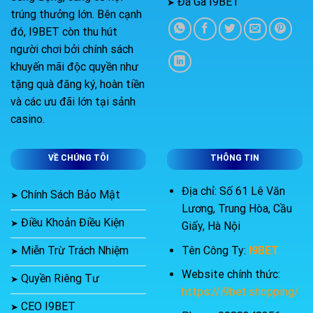
Đá Gà I9BET
trúng thưởng lớn. Bên cạnh
đó, I9BET còn thu hút
người chơi bởi chính sách
khuyến mãi độc quyền như
tặng quà đăng ký, hoàn tiền
và các ưu đãi lớn tại sảnh
casino.
VỀ CHÚNG TÔI
THÔNG TIN
Địa chỉ: Số 61 Lê Văn
Chính Sách Bảo Mật
Lương, Trung Hòa, Cầu
Điều Khoản Điều Kiện
Giấy, Hà Nội
Tên Công Ty:
I9BET
Miễn Trừ Trách Nhiệm
Website chính thức:
Quyền Riêng Tư
https://i9bet.shopping/
CEO I9BET