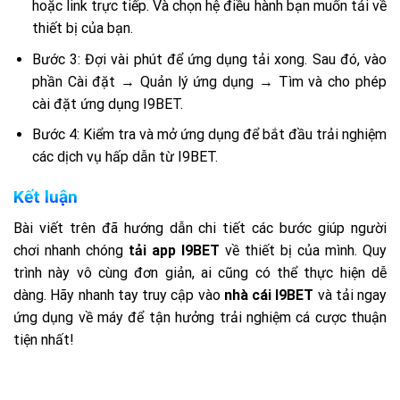
hoặc link trực tiếp. Và chọn hệ điều hành bạn muốn tải về
thiết bị của bạn.
Bước 3: Đợi vài phút để ứng dụng tải xong. Sau đó, vào
phần Cài đặt → Quản lý ứng dụng → Tìm và cho phép
cài đặt ứng dụng I9BET.
Bước 4: Kiểm tra và mở ứng dụng để bắt đầu trải nghiệm
các dịch vụ hấp dẫn từ I9BET.
Kết luận
Bài viết trên đã hướng dẫn chi tiết các bước giúp người
chơi nhanh chóng
tải app I9BET
về thiết bị của mình. Quy
trình này vô cùng đơn giản, ai cũng có thể thực hiện dễ
dàng. Hãy nhanh tay truy cập vào
nhà cái I9BET
và tải ngay
ứng dụng về máy để tận hưởng trải nghiệm cá cược thuận
tiện nhất!