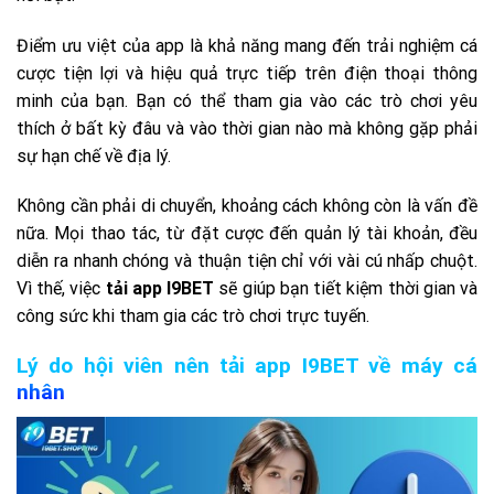
Điểm ưu việt của app là khả năng mang đến trải nghiệm cá
cược tiện lợi và hiệu quả trực tiếp trên điện thoại thông
minh của bạn. Bạn có thể tham gia vào các trò chơi yêu
thích ở bất kỳ đâu và vào thời gian nào mà không gặp phải
sự hạn chế về địa lý.
Không cần phải di chuyển, khoảng cách không còn là vấn đề
nữa. Mọi thao tác, từ đặt cược đến quản lý tài khoản, đều
diễn ra nhanh chóng và thuận tiện chỉ với vài cú nhấp chuột.
Vì thế, việc
tải app I9BET
sẽ giúp bạn tiết kiệm thời gian và
công sức khi tham gia các trò chơi trực tuyến.
Lý do hội viên nên tải app I9BET về máy cá
nhân