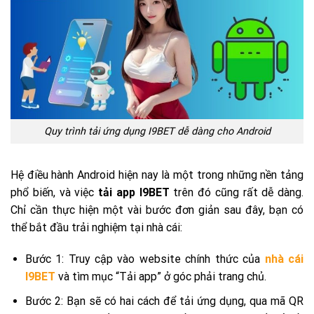
Quy trình tải ứng dụng I9BET dễ dàng cho Android
Hệ điều hành Android hiện nay là một trong những nền tảng
phổ biến, và việc
tải app I9BET
trên đó cũng rất dễ dàng.
Chỉ cần thực hiện một vài bước đơn giản sau đây, bạn có
thể bắt đầu trải nghiệm tại nhà cái:
Bước 1: Truy cập vào website chính thức của
nhà cái
I9BET
và tìm mục “Tải app” ở góc phải trang chủ.
Bước 2: Bạn sẽ có hai cách để tải ứng dụng, qua mã QR