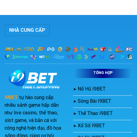
NHÀ CUNG CẤP
TỔNG HỢP
Nổ Hũ I9BET
I9BET
tự hào cung cấp
Sòng Bài I9BET
nhiều sảnh game hấp dẫn
như live casino, thể thao,
Thể Thao I9BET
slot game, và bắn cá với
Xổ Số I9BET
công nghệ hiện đại, đồ họa
sống động, cùng cơ hội