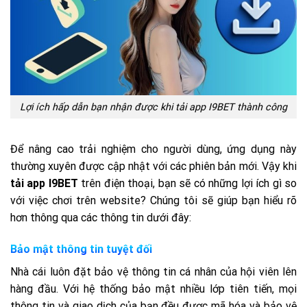
Lợi ích hấp dẫn bạn nhận được khi tải app I9BET thành công
Để nâng cao trải nghiệm cho người dùng, ứng dụng này
thường xuyên được cập nhật với các phiên bản mới. Vậy khi
tải app I9BET
trên điện thoại, bạn sẽ có những lợi ích gì so
với việc chơi trên website? Chúng tôi sẽ giúp bạn hiểu rõ
hơn thông qua các thông tin dưới đây:
Bảo mật thông tin tuyệt đối
Nhà cái luôn đặt bảo vệ thông tin cá nhân của hội viên lên
hàng đầu. Với hệ thống bảo mật nhiều lớp tiên tiến, mọi
thông tin và giao dịch của bạn đều được mã hóa và bảo vệ