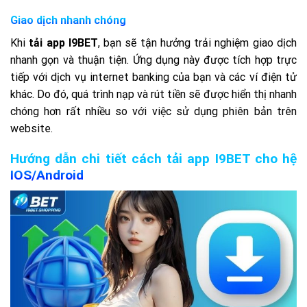
Giao dịch nhanh chóng
Khi
tải app I9BET
, bạn sẽ tận hưởng trải nghiệm giao dịch
nhanh gọn và thuận tiện. Ứng dụng này được tích hợp trực
tiếp với dịch vụ internet banking của bạn và các ví điện tử
khác. Do đó, quá trình nạp và rút tiền sẽ được hiển thị nhanh
chóng hơn rất nhiều so với việc sử dụng phiên bản trên
website.
Hướng dẫn chi tiết cách tải app I9BET cho hệ
IOS/Android